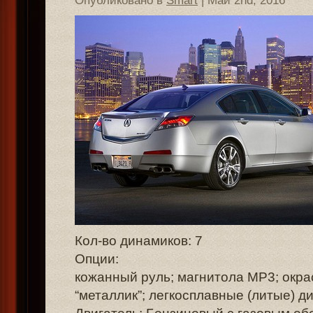
Опубликовано в
Smart
| Май 2nd, 2016
Кол-во динамиков: 7
Опции:
кожанный руль; магнитола MP3; окра
“металлик”; легкосплавные (литые) ди