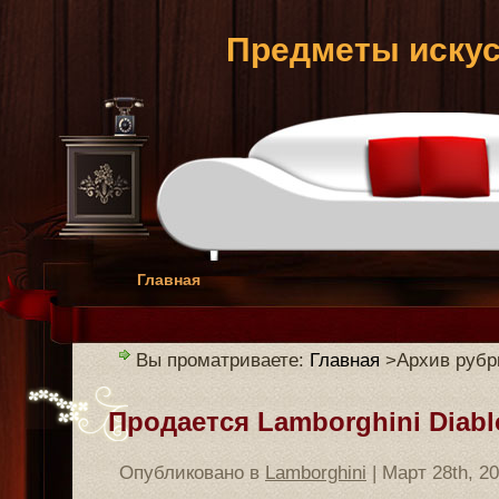
Предметы искус
Главная
Вы проматриваете:
Главная
>Архив рубри
Продается Lamborghini Diablo
Опубликовано в
Lamborghini
| Март 28th, 2