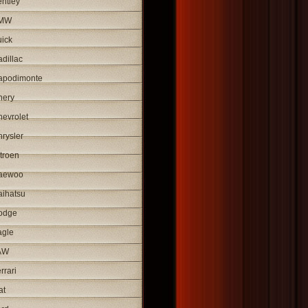
ntley
MW
ick
dillac
apodimonte
hery
evrolet
rysler
troen
aewoo
aihatsu
odge
agle
AW
rrari
at