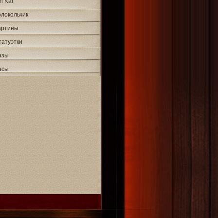
n Kai
олокольчик
артины
татуэтки
азы
асы