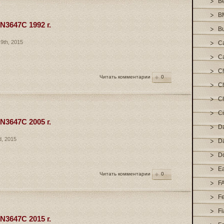
Be
B
3647C 1992 г.
Bu
9th, 2015
Ca
C
C
Читать комментарии
0
Ch
Ch
Ci
3647C 2005 г.
D
d, 2015
D
D
E
Читать комментарии
0
F
Fe
Fi
3647C 2015 г.