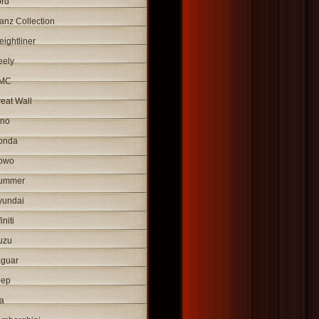
ord
anz Collection
eightliner
eely
MC
eat Wall
ino
onda
owo
ummer
yundai
initi
uzu
aguar
eep
a