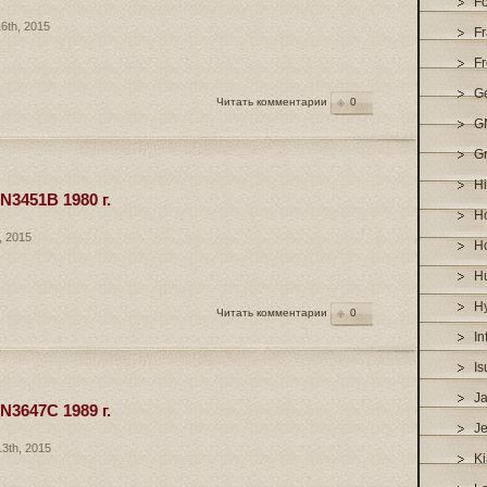
F
6th, 2015
Fr
Fr
G
Читать комментарии
0
G
Gr
H
3451B 1980 г.
H
, 2015
H
H
H
Читать комментарии
0
Inf
Is
J
3647C 1989 г.
J
3th, 2015
Ki