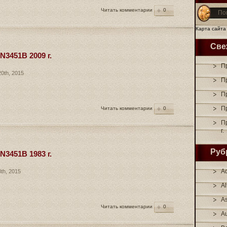
Читать комментарии
0
Карта сайта
Све
3451B 2009 г.
Пр
0th, 2015
П
Пр
Пр
Читать комментарии
0
П
г.
Руб
3451B 1983 г.
A
th, 2015
A
As
Читать комментарии
0
A