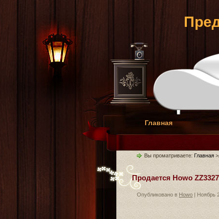
Пред
Главная
Вы проматриваете:
Главная
>
Продается Howo ZZ3327N
Опубликовано в
Howo
| Ноябрь 2