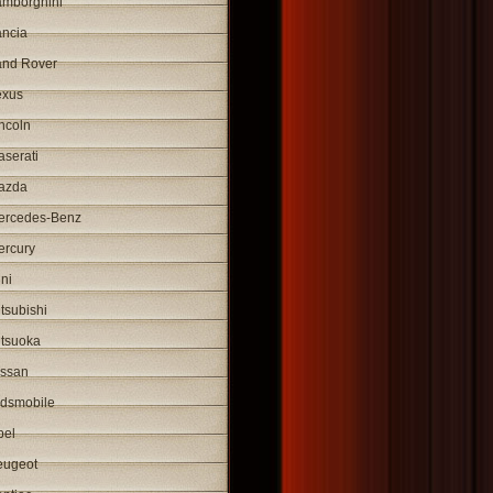
amborghini
ancia
and Rover
exus
ncoln
serati
azda
ercedes-Benz
ercury
ni
tsubishi
itsuoka
issan
ldsmobile
pel
eugeot