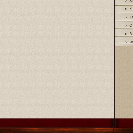
Xi
К
К
С
В
Ч