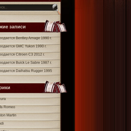
жие записи
одается Bentley Arnage 1990 г.
родается GMC Yukon 1990 г.
одается Citroen C3 2012 г.
одается Buick Le Sabre 1987 г.
родается Daihatsu Rugger 1995
рики
cura
lfa Romeo
ton Martin
udi