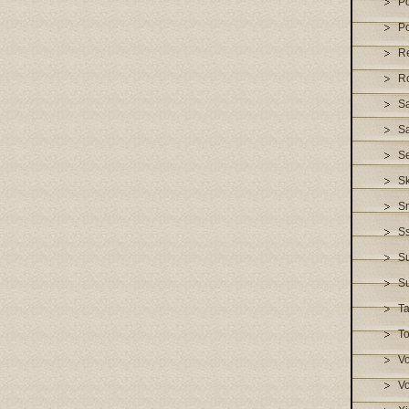
Po
P
R
R
S
Sa
S
S
S
S
S
S
T
To
V
Vo