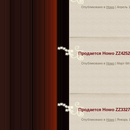
Опубликовано в
Howo
| Апрель 1
Продается Howo ZZ4252N
Опубликовано в
Howo
| Март 6th
Продается Howo ZZ3327N
Опубликовано в
Howo
| Январь 1