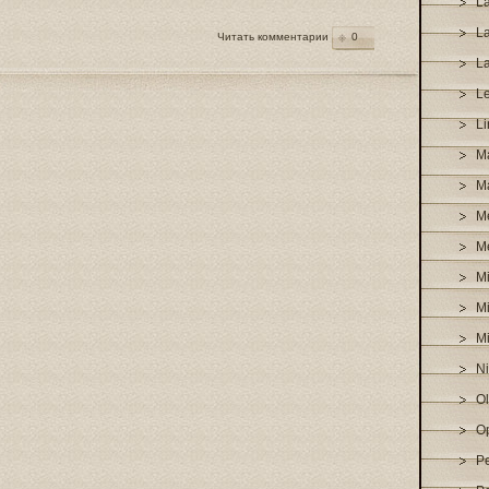
L
L
Читать комментарии
0
L
L
Li
Ma
M
M
M
Mi
Mi
M
N
O
O
P