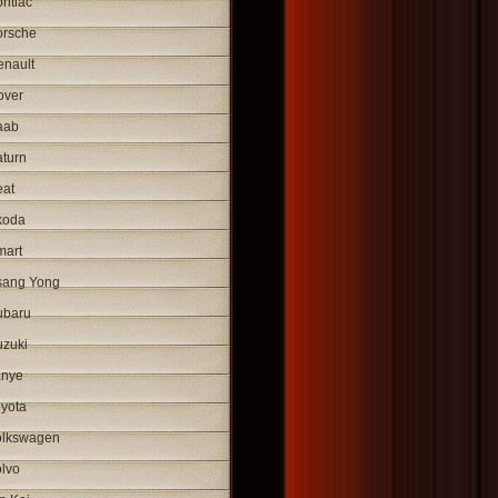
ntiac
orsche
enault
over
aab
turn
eat
koda
mart
sang Yong
ubaru
uzuki
anye
yota
olkswagen
lvo