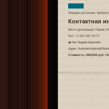
Текущие состояние: Требует
Контактная 
Место дислокации: Париж (Ч
Тел.: +7-207-297-79-77
�?мя: Вадим Авдонкин
Адрес: AvdonkinVadim@5ballo
Стоимость: 2682000 руб. / 92