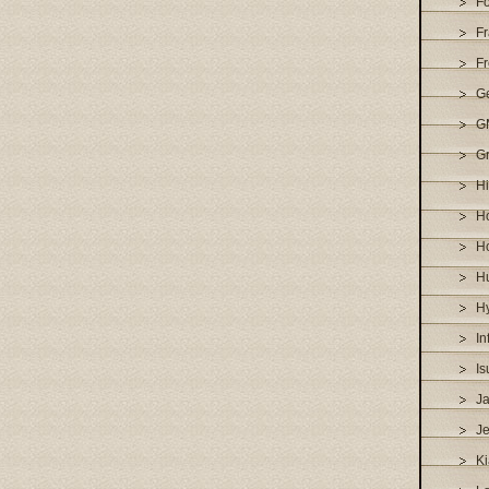
F
Fr
Fr
G
G
Gr
H
H
H
H
H
Inf
Is
J
J
Ki