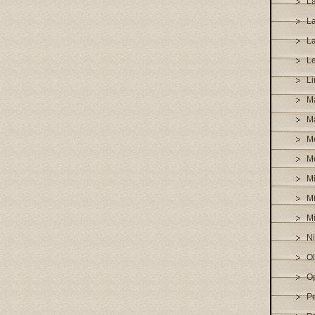
L
L
L
L
Li
Ma
M
M
M
Mi
Mi
M
N
O
O
P