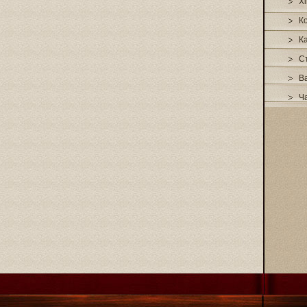
Xi
К
К
С
В
Ч