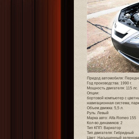
Придод автомобиля: Передн
Год производства: 1990 г.
Мощность двигателя: 115 лс.
Опции:
бортовой компьютер с цветн
навигационная система; парк
Объем движка: 5,5 л.
Руль: Левый
Марка авто: Alfa Romeo 155
Кол-во динамиков: 2
Тип КПП: Вариатор
Тип двигателя: Гибридный
Цвет: Насыщенный зеленова