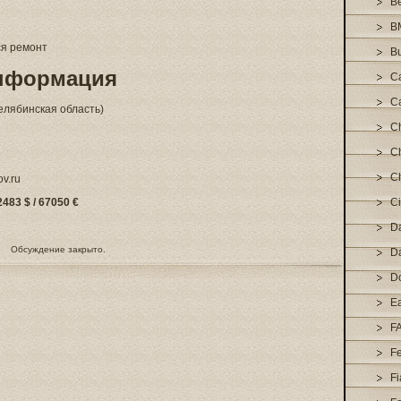
Be
B
ся ремонт
Bu
информация
Ca
C
елябинская область)
C
Ch
Ch
v.ru
483 $ / 67050 €
Ci
D
Обсуждение закрыто.
D
D
E
F
Fe
Fi