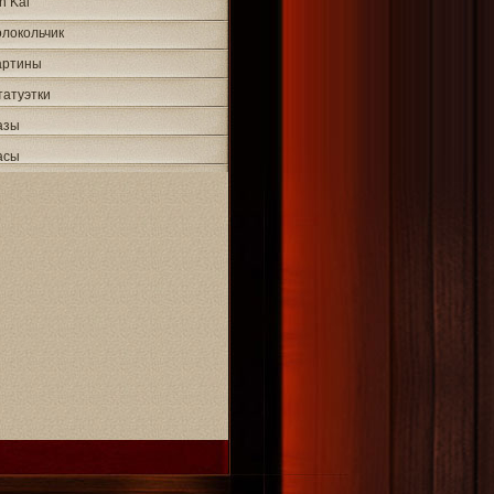
n Kai
олокольчик
артины
татуэтки
азы
асы