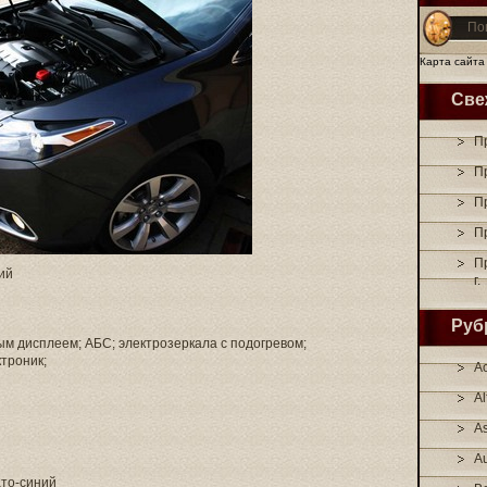
Карта сайта
Све
Пр
П
Пр
Пр
П
ий
г.
Руб
ым дисплеем; АБС; электрозеркала с подогревом;
троник;
A
A
As
A
то-синий