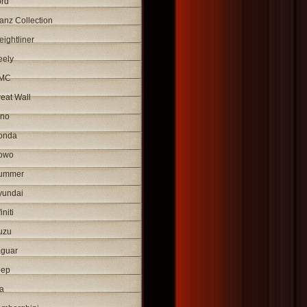
ord
anz Collection
eightliner
eely
MC
eat Wall
ino
onda
owo
ummer
yundai
initi
uzu
aguar
eep
a