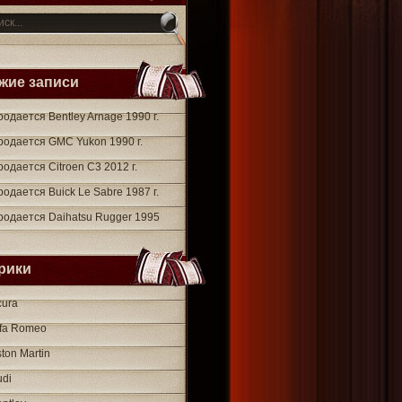
жие записи
одается Bentley Arnage 1990 г.
родается GMC Yukon 1990 г.
одается Citroen C3 2012 г.
одается Buick Le Sabre 1987 г.
родается Daihatsu Rugger 1995
рики
cura
lfa Romeo
ton Martin
udi