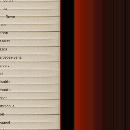
amborghini
ancia
and Rover
exus
ncoln
serati
azda
ercedes-Benz
ercury
ni
tsubishi
itsuoka
issan
ldsmobile
pel
eugeot