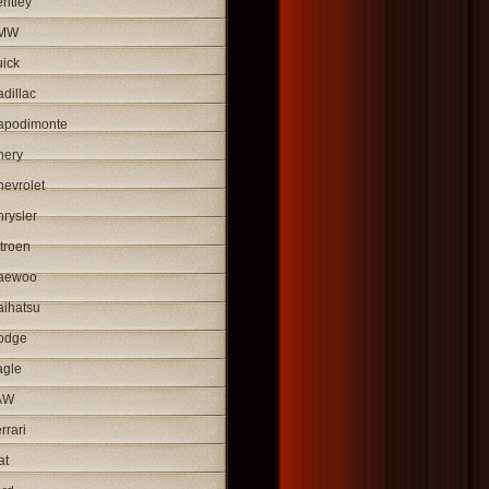
ntley
MW
ick
dillac
apodimonte
hery
evrolet
rysler
troen
aewoo
aihatsu
odge
agle
AW
rrari
at