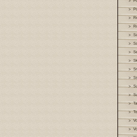
Po
P
R
R
S
Sa
S
S
S
S
S
S
T
To
V
Vo