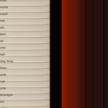
ntiac
orsche
enault
over
aab
turn
eat
koda
mart
sang Yong
ubaru
uzuki
anye
yota
olkswagen
lvo